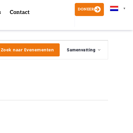
▼
DONEER
s
Contact
Evenement
weergaven
Zoek naar Evenementen
Samenvatting
navigatie