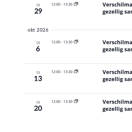
Verschilma
12:00
-
13:30
DI
29
gezellig s
okt 2026
Verschilma
12:00
-
13:30
DI
6
gezellig s
Verschilma
12:00
-
13:30
DI
13
gezellig s
Verschilma
12:00
-
13:30
DI
20
gezellig s