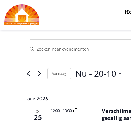
H
Evenementen
Vul
Zoeken
een
en
keyword
weergeven
in.
Zoek
navigatie
Nu
 - 
20-10
Vandaag
voor
Evenementen
Selecteer
met
datum
keyword.
aug 2026
Verschilma
12:00
-
13:30
DI
25
gezellig s