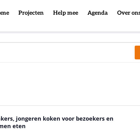
ome
Projecten
Help mee
Agenda
Over on
kers, jongeren koken voor bezoekers en
amen eten