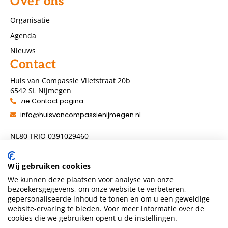
Over ons
Organisatie
Agenda
Nieuws
Contact
Huis van Compassie Vlietstraat 20b
6542 SL Nijmegen
zie Contact pagina
info@huisvancompassienijmegen.nl
NL80 TRIO 0391029460
ANBI nummer 860954286
Wij gebruiken cookies
We kunnen deze plaatsen voor analyse van onze
Volg ons
bezoekersgegevens, om onze website te verbeteren,
gepersonaliseerde inhoud te tonen en om u een geweldige
website-ervaring te bieden. Voor meer informatie over de
cookies die we gebruiken opent u de instellingen.