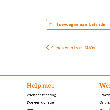
Toevoegen aan kalender
Samen eten i.s.m. SNOV.
Help mee
Wer
Vriendenstichting
Prakti
Doe een donatie
Ontmo
Word sponsor
Maalti