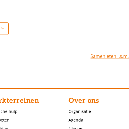
Samen eten i.s.m
kterreinen
Over ons
sche hulp
Organisatie
eten
Agenda
jden
Nieuws