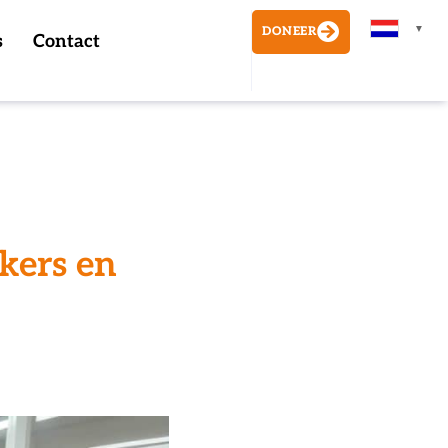
▼
DONEER
s
Contact
kers en