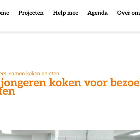
ome
Projecten
Help mee
Agenda
Over on
ers, samen koken en eten
 jongeren koken voor bezoe
ten