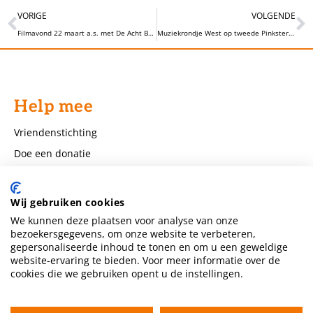
VORIGE
VOLGENDE
Filmavond 22 maart a.s. met De Acht Bergen
Muziekrondje West op tweede Pinksterdag
Help mee
Vriendenstichting
Doe een donatie
Word sponsor
Word financier
Wij gebruiken cookies
Nalatenschappen
We kunnen deze plaatsen voor analyse van onze
bezoekersgegevens, om onze website te verbeteren,
Word vrijwilliger
gepersonaliseerde inhoud te tonen en om u een geweldige
Werkterreinen
website-ervaring te bieden. Voor meer informatie over de
cookies die we gebruiken opent u de instellingen.
Praktische hulp
Ontmoeten