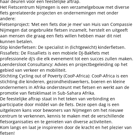
haar deuren voor een feestelijke aftrap.
Het Fietscentrum Nijmegen is een verzamelgebouw met diverse
fiets gerelateerde projecten en ondernemingen met onder
andere:
Fietsenproject: ‘Met een fiets doe je mee’ van Huis van Compassie
Nijmegen dat ongebruikte fietsen inzamelt, herstelt en uitgeeft
aan mensen die graag een fiets willen hebben maar dit niet
kunnen betalen.
Stip kinderfietsen: De specialist in (lichtgewicht) kinderfietsen.
Fissafiets: De FissaFiets is een mobiele DJ-Bakfiets met
professionele dj’s die elk evenement tot een succes zullen maken.
Loendersloot Consultancy: Advies en projectbegeleiding op het
gebied van verkeer en mobiliteit.
Stichting Cycling out of Poverty (CooP-Africa): CooP-Africa is een
stichting die kinderen, gezondheidswerkers, boeren en kleine
ondernemers in Afrika ondersteunt met fietsen en werkt aan de
promotie van fietsklimaat in Sub-Sahara Afrika.
De feestelijke aftrap staat in het teken van verbinding en
participatie door middel van de fiets. Deze open dag is een
uitgelezen kans voor bewoners van Nijmegen om het nieuwe
centrum te verkennen, kennis te maken met de verschillende
fietsorganisaties en te genieten van diverse activiteiten.
Kom langs en laat je inspireren door de kracht en het plezier van
fietsen!