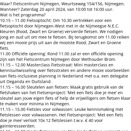
Waar?
Fietscentrum Nijmegen, Weurtseweg 154/156, Nijmegen.
Wanneer?
Zaterdag 20 april 2024, van 10:00 tot 16:00 uur.
Wat is het programma?
10.15 – 11.00 Fietsoptocht: Om 10.30 vertrekken voor een
fietsoptocht door Nijmegen-West met in de Nijmeegse N.E.C.
kleuren (Rood, Zwart en Groene) versierde fietsen. We nodigen
jong en oud uit om mee te fietsen. Bij terugkomst om 11.00 reiken
wij een mooie prijs uit aan de mooiste Rood, Zwart en Groene
fiets.
11.00 Officiële opening: Rond 11.00 zal er een officiële opening
zijn van het Fietscentrum Nijmegen door Wethouder Brom.
11.15 – 12.00 Masterclass Fietsstraat: Mini masterclass en
kennisuitwisseling over fietsstraten en andere mooie voorbeelden
van fiets-inclusieve planning in Nederland met o.a. een delegatie
uit Oeganda en Duitsland.
11.15 – 16.00 Sleutelen aan fietsen: Maak gratis gebruik van de
fietshaken van het Fietsenproject: ‘Met een fiets doe je mee’ en
sleutel aan jouw eigen fiets of help de vrijwilligers om fietsen klaar
te maken voor minima in Nijmegen.
11.15 – 15.00 Fietsles voor volwassen: Leuke kennismaking met
fietslessen voor volwassenen. Het Fietsenproject: ‘Met een fiets
doe je mee’ verloot 10x 12 fietslessen t.w.v. € 40 voor
geïnteresseerden.