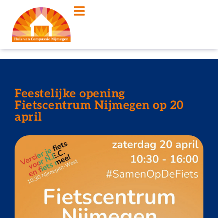
Feestelijke opening
Fietscentrum Nijmegen op 20
april