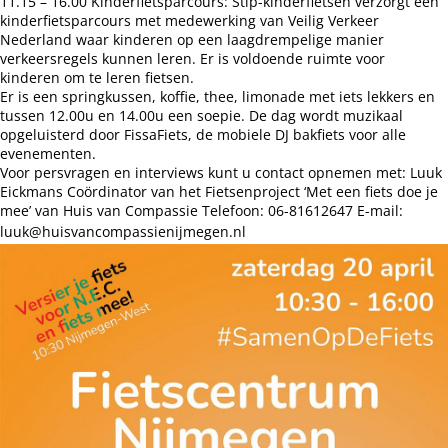
11.15 – 16.00 Kinderfietsparcours: Stip-kinderfietsen verzorgt een
kinderfietsparcours met medewerking van Veilig Verkeer
Nederland waar kinderen op een laagdrempelige manier
verkeersregels kunnen leren. Er is voldoende ruimte voor
kinderen om te leren fietsen.
Er is een springkussen, koffie, thee, limonade met iets lekkers en
tussen 12.00u en 14.00u een soepie. De dag wordt muzikaal
opgeluisterd door FissaFiets, de mobiele DJ bakfiets voor alle
evenementen.
Voor persvragen en interviews
kunt u contact opnemen met: Luuk
Eickmans Coördinator van het Fietsenproject ‘Met een fiets doe je
mee’ van Huis van Compassie Telefoon: 06-81612647 E-mail:
luuk@huisvancompassienijmegen.nl