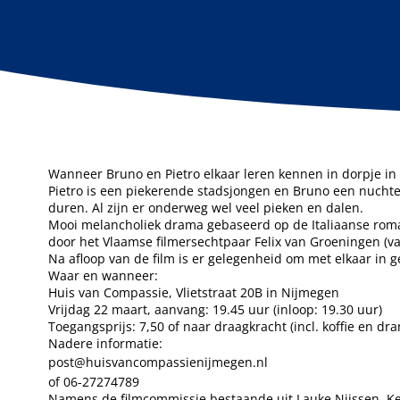
Wanneer Bruno en Pietro elkaar leren kennen in dorpje in d
Pietro is een piekerende stadsjongen en Bruno een nuchter
duren. Al zijn er onderweg wel veel pieken en dalen.
Mooi melancholiek drama gebaseerd op de Italiaanse rom
door het Vlaamse filmersechtpaar Felix van Groeningen (v
Na afloop van de film is er gelegenheid om met elkaar in 
Waar en wanneer:
Huis van Compassie, Vlietstraat 20B in Nijmegen
Vrijdag 22 maart, aanvang: 19.45 uur (inloop: 19.30 uur)
Toegangsprijs: 7,50 of naar draagkracht (incl. koffie en dr
Nadere informatie:
post@huisvancompassienijmegen.nl
of 06-27274789
Namens de filmcommissie bestaande uit Lauke Nijssen, Ke