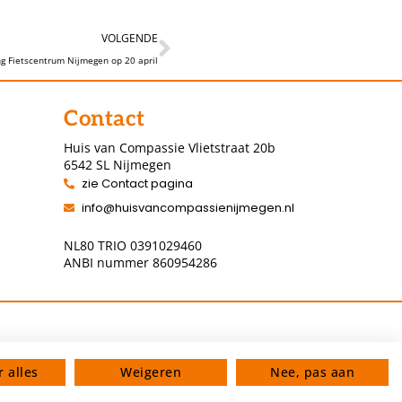
VOLGENDE
ng Fietscentrum Nijmegen op 20 april
Contact
Huis van Compassie Vlietstraat 20b
6542 SL Nijmegen
zie Contact pagina
info@huisvancompassienijmegen.nl
NL80 TRIO 0391029460
ANBI nummer 860954286
 alles
Weigeren
Nee, pas aan