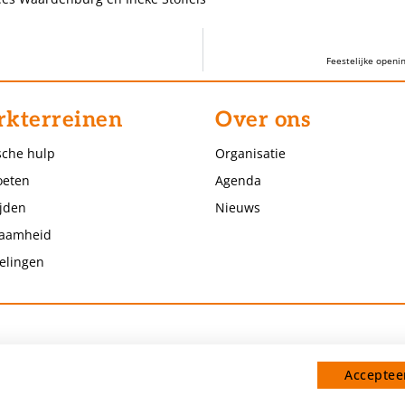
Feestelijke openi
kterreinen
Over ons
sche hulp
Organisatie
eten
Agenda
jden
Nieuws
aamheid
elingen
Accepteer