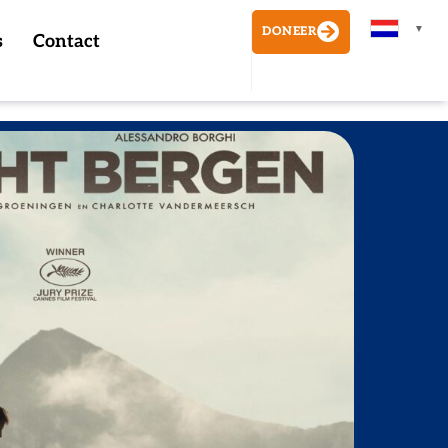
▼
DONEER
s
Contact