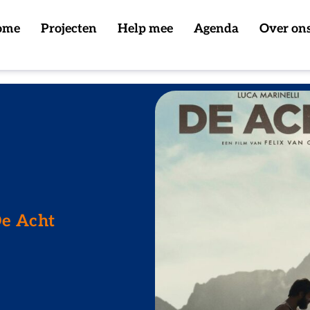
ome
Projecten
Help mee
Agenda
Over on
De Acht