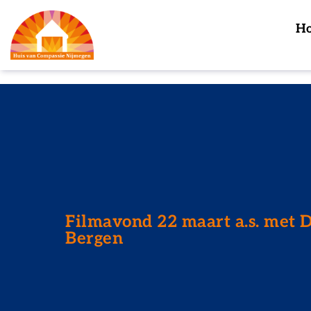
H
Filmavond 22 maart a.s. met 
Bergen