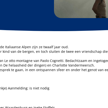
e Italiaanse Alpen zijn ze twaalf jaar oud.
 kind van de bergen, en toch sluiten de twee een vriendschap die 
an Le otto montagne van Paolo Cognetti. Bedachtzaam en ingetoge
an De helaasheid der dingen) en Charlotte Vandermeersch.
gesprek te gaan, in een ontspannen sfeer en onder het genot van e
ankje) Aanmelding: is niet nodig
es Waardenburg en Ineke Stoffels