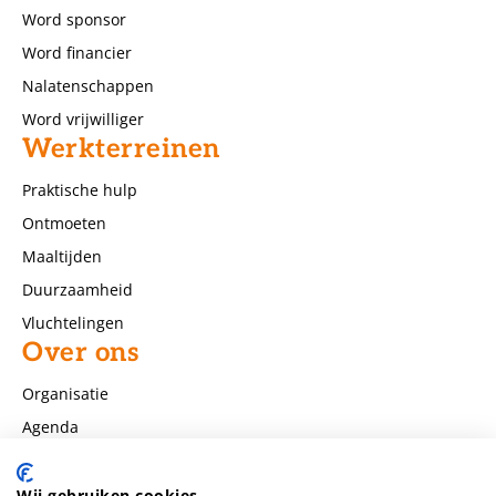
Word sponsor
Word financier
Nalatenschappen
Word vrijwilliger
Werkterreinen
Praktische hulp
Ontmoeten
Maaltijden
Duurzaamheid
Vluchtelingen
Over ons
Organisatie
Agenda
Nieuws
Contact
Wij gebruiken cookies