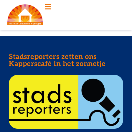
Stadsreporters zetten ons
Kapperscafé in het zonnetje