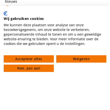
Nieuws
Contact
Huis van Compassie Vlietstraat 20b
Wij gebruiken cookies
6542 SL Nijmegen
We kunnen deze plaatsen voor analyse van onze
zie Contact pagina
bezoekersgegevens, om onze website te verbeteren,
info@huisvancompassienijmegen.nl
gepersonaliseerde inhoud te tonen en om u een geweldige
website-ervaring te bieden. Voor meer informatie over de
NL80 TRIO 0391029460
cookies die we gebruiken opent u de instellingen.
ANBI nummer 860954286
Accepteer alles
Weigeren
Volg ons
Nee, pas aan
Privacyverklaring
Algemene voorwaarden
Gedragscode
© 2026