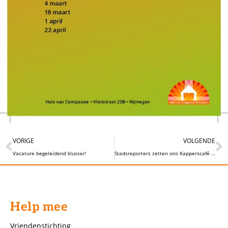
VORIGE
VOLGENDE
Vacature begeleidend klusser!
Stadsreporters zetten ons Kapperscafé in het zonnetje
Help mee
Vriendenstichting