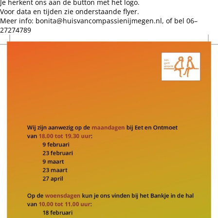
Je herkent ons aan de button met het logo.
Voor data en tijden zie onderstaande flyer.
Meer info: bonita@huisvancompassienijmegen.nl, of bel 06–
27274789