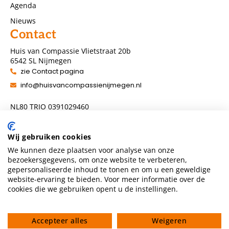
Agenda
Nieuws
Contact
Huis van Compassie Vlietstraat 20b
6542 SL Nijmegen
zie Contact pagina
info@huisvancompassienijmegen.nl
NL80 TRIO 0391029460
ANBI nummer 860954286
Wij gebruiken cookies
We kunnen deze plaatsen voor analyse van onze
Volg ons
bezoekersgegevens, om onze website te verbeteren,
gepersonaliseerde inhoud te tonen en om u een geweldige
website-ervaring te bieden. Voor meer informatie over de
cookies die we gebruiken opent u de instellingen.
Accepteer alles
Weigeren
Privacyverklaring
Algemene voorwaarden
Gedragscode