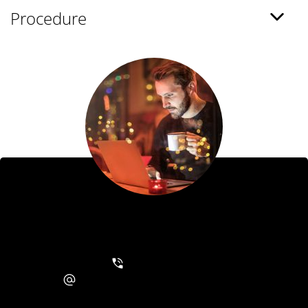
Procedure
Wil jij het team van Monkey vision
komen versterken?
Contacteer ons alsjeblieft.
06 – 27 27 47 89
post@huisvancompassienijmegen.nl