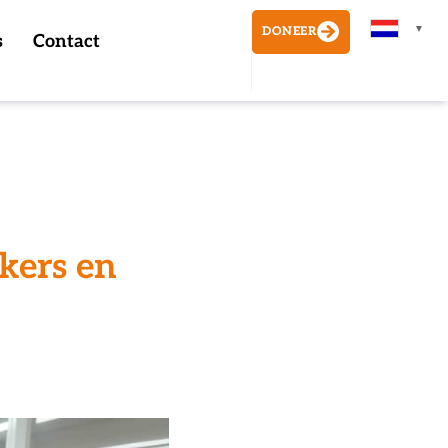
▼
DONEER
s
Contact
kers en