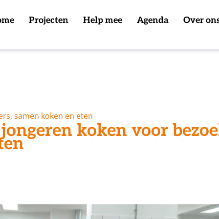
ome
Projecten
Help mee
Agenda
Over on
ers, samen koken en eten
 jongeren koken voor bezoe
ten