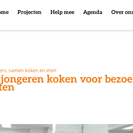
ome
Projecten
Help mee
Agenda
Over on
ers, samen koken en eten
 jongeren koken voor bezoe
ten