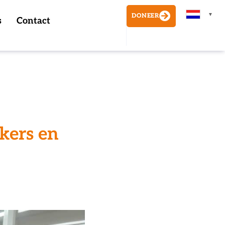
▼
DONEER
s
Contact
kers en