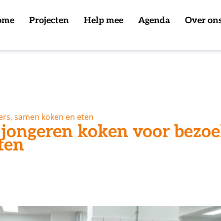
ome
Projecten
Help mee
Agenda
Over on
ers, samen koken en eten
 jongeren koken voor bezoe
ten