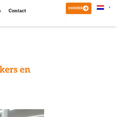
▼
DONEER
s
Contact
kers en