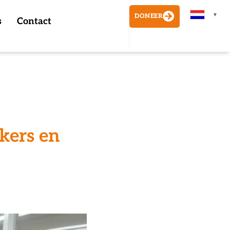
▼
DONEER
s
Contact
kers en