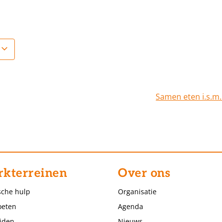
Samen eten i.s.m
kterreinen
Over ons
sche hulp
Organisatie
eten
Agenda
jden
Nieuws