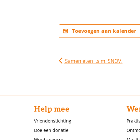
Toevoegen aan kalender
Samen eten i.s.m. SNOV.
Help mee
Wer
Vriendenstichting
Prakti
Doe een donatie
Ontmo
Word sponsor
Maalti