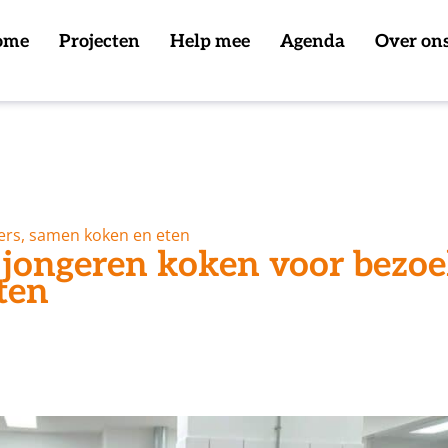
ome
Projecten
Help mee
Agenda
Over on
ers, samen koken en eten
 jongeren koken voor bezoe
ten