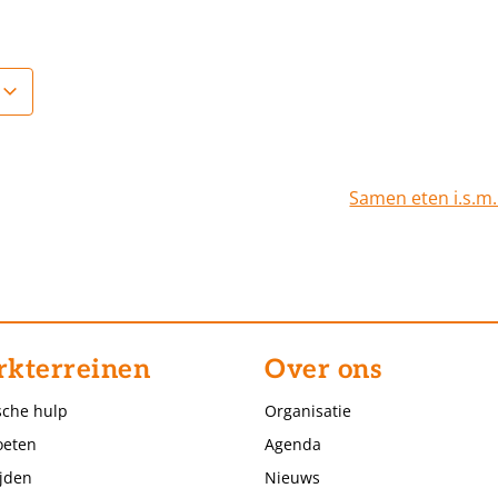
Samen eten i.s.m
kterreinen
Over ons
sche hulp
Organisatie
eten
Agenda
jden
Nieuws