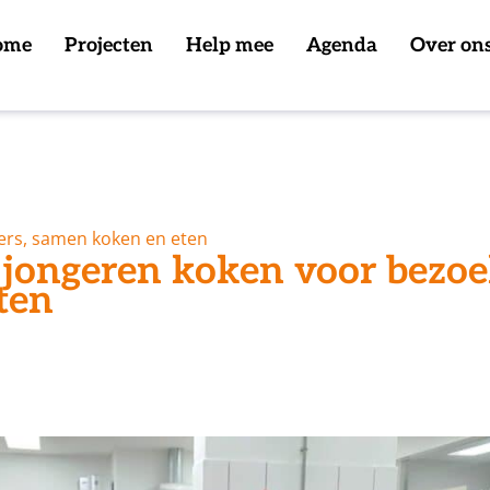
ome
Projecten
Help mee
Agenda
Over on
ers, samen koken en eten
 jongeren koken voor bezoe
ten