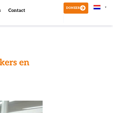
▼
DONEER
s
Contact
kers en