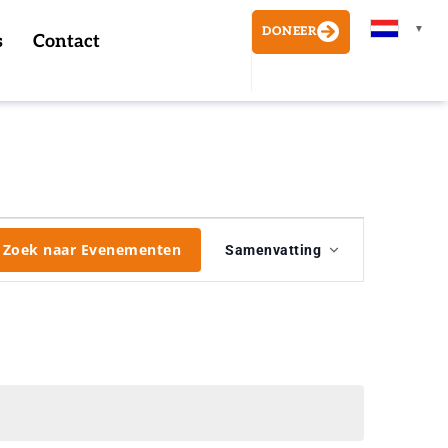
▼
DONEER
s
Contact
Evenement
weergaven
Zoek naar Evenementen
Samenvatting
navigatie