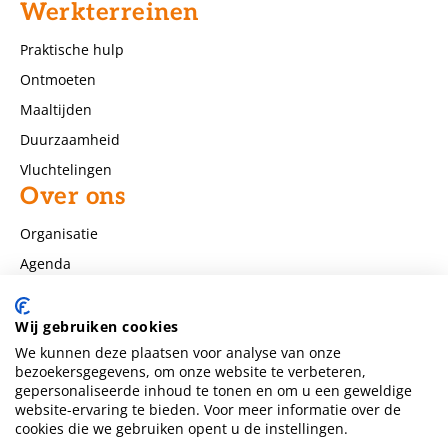
Werkterreinen
Praktische hulp
Ontmoeten
Maaltijden
Duurzaamheid
Vluchtelingen
Over ons
Organisatie
Agenda
Nieuws
Contact
Wij gebruiken cookies
We kunnen deze plaatsen voor analyse van onze
Huis van Compassie Vlietstraat 20b
bezoekersgegevens, om onze website te verbeteren,
6542 SL Nijmegen
gepersonaliseerde inhoud te tonen en om u een geweldige
zie Contact pagina
website-ervaring te bieden. Voor meer informatie over de
info@huisvancompassienijmegen.nl
cookies die we gebruiken opent u de instellingen.