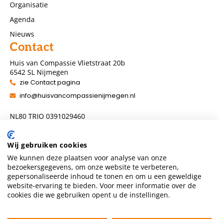
Organisatie
Agenda
Nieuws
Contact
Huis van Compassie Vlietstraat 20b
6542 SL Nijmegen
zie Contact pagina
info@huisvancompassienijmegen.nl
NL80 TRIO 0391029460
ANBI nummer 860954286
Wij gebruiken cookies
We kunnen deze plaatsen voor analyse van onze
Volg ons
bezoekersgegevens, om onze website te verbeteren,
gepersonaliseerde inhoud te tonen en om u een geweldige
website-ervaring te bieden. Voor meer informatie over de
cookies die we gebruiken opent u de instellingen.