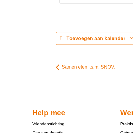
Toevoegen aan kalender
Samen eten i.s.m. SNOV.
Help mee
Wer
Vriendenstichting
Prakti
Doe een donatie
Ontmo