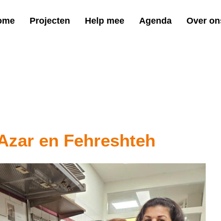
ome
Projecten
Help mee
Agenda
Over on
Azar en Fehreshteh