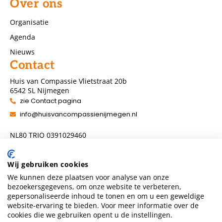
Over ons
Organisatie
Agenda
Nieuws
Contact
Huis van Compassie Vlietstraat 20b
6542 SL Nijmegen
zie Contact pagina
info@huisvancompassienijmegen.nl
NL80 TRIO 0391029460
ANBI nummer 860954286
Wij gebruiken cookies
We kunnen deze plaatsen voor analyse van onze
Volg ons
bezoekersgegevens, om onze website te verbeteren,
gepersonaliseerde inhoud te tonen en om u een geweldige
website-ervaring te bieden. Voor meer informatie over de
cookies die we gebruiken opent u de instellingen.