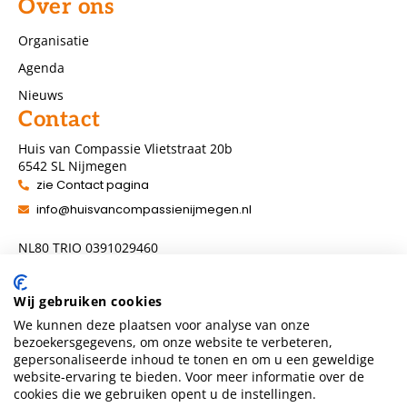
Over ons
Organisatie
Agenda
Nieuws
Contact
Huis van Compassie Vlietstraat 20b
6542 SL Nijmegen
zie Contact pagina
info@huisvancompassienijmegen.nl
NL80 TRIO 0391029460
ANBI nummer 860954286
Wij gebruiken cookies
We kunnen deze plaatsen voor analyse van onze
Volg ons
bezoekersgegevens, om onze website te verbeteren,
gepersonaliseerde inhoud te tonen en om u een geweldige
website-ervaring te bieden. Voor meer informatie over de
cookies die we gebruiken opent u de instellingen.