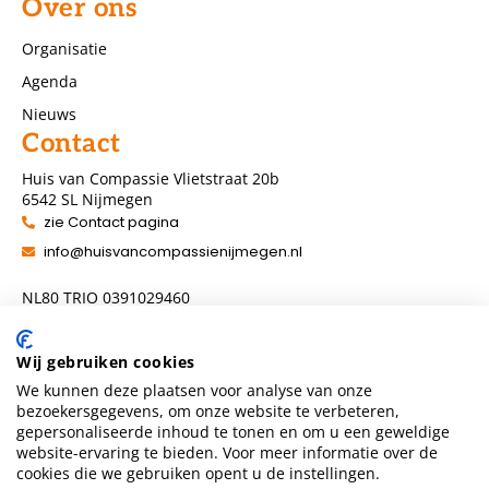
Over ons
Organisatie
Agenda
Nieuws
Contact
Huis van Compassie Vlietstraat 20b
6542 SL Nijmegen
zie Contact pagina
info@huisvancompassienijmegen.nl
NL80 TRIO 0391029460
ANBI nummer 860954286
Wij gebruiken cookies
We kunnen deze plaatsen voor analyse van onze
Volg ons
bezoekersgegevens, om onze website te verbeteren,
gepersonaliseerde inhoud te tonen en om u een geweldige
website-ervaring te bieden. Voor meer informatie over de
cookies die we gebruiken opent u de instellingen.