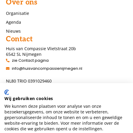
Over ons
Organisatie
Agenda
Nieuws
Contact
Huis van Compassie Vlietstraat 20b
6542 SL Nijmegen
zie Contact pagina
info@huisvancompassienijmegen.nl
NL80 TRIO 0391029460
ANBI nummer 860954286
Wij gebruiken cookies
We kunnen deze plaatsen voor analyse van onze
Volg ons
bezoekersgegevens, om onze website te verbeteren,
gepersonaliseerde inhoud te tonen en om u een geweldige
website-ervaring te bieden. Voor meer informatie over de
cookies die we gebruiken opent u de instellingen.