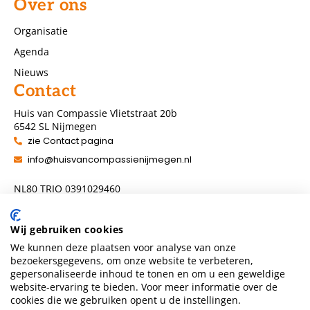
Over ons
Organisatie
Agenda
Nieuws
Contact
Huis van Compassie Vlietstraat 20b
6542 SL Nijmegen
zie Contact pagina
info@huisvancompassienijmegen.nl
NL80 TRIO 0391029460
ANBI nummer 860954286
Wij gebruiken cookies
We kunnen deze plaatsen voor analyse van onze
Volg ons
bezoekersgegevens, om onze website te verbeteren,
gepersonaliseerde inhoud te tonen en om u een geweldige
website-ervaring te bieden. Voor meer informatie over de
cookies die we gebruiken opent u de instellingen.