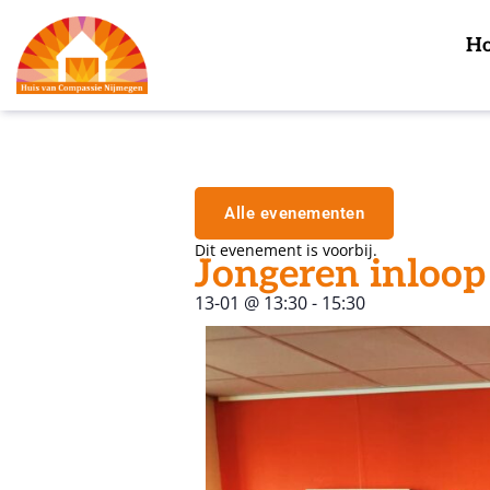
H
Alle evenementen
Dit evenement is voorbij.
Jongeren inloop
13-01
@
13:30
-
15:30