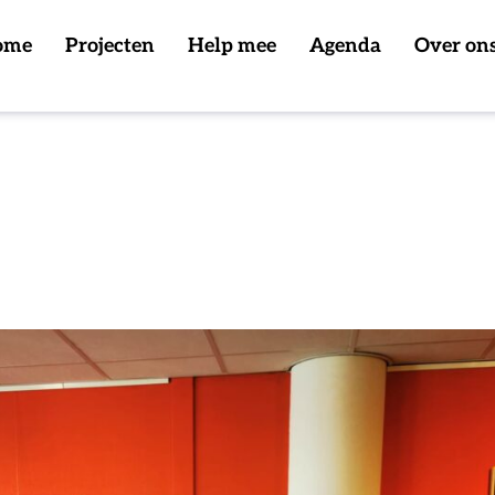
ome
Projecten
Help mee
Agenda
Over on