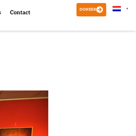
▼
DONEER
s
Contact