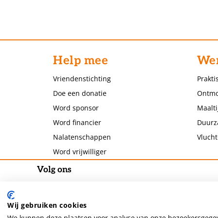
Help mee
Wer
Vriendenstichting
Prakti
Doe een donatie
Ontmo
Word sponsor
Maalti
Word financier
Duurz
Nalatenschappen
Vlucht
Word vrijwilliger
Volg ons
Wij gebruiken cookies
We kunnen deze plaatsen voor analyse van onze bezoekersgegev