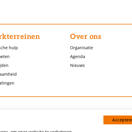
kterreinen
Over ons
sche hulp
Organisatie
eten
Agenda
jden
Nieuws
aamheid
elingen
Accepteer
ens, om onze website te verbeteren,