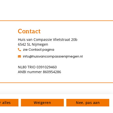
Contact
Huis van Compassie Vlietstraat 20b
6542 SL Nijmegen
zie Contact pagina
info@huisvancompassienijmegen.nl
NL80 TRIO 0391029460
ANBI nummer 860954286
 alles
Weigeren
Nee, pas aan