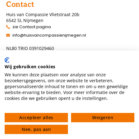
Contact
Huis van Compassie Vlietstraat 20b
6542 SL Nijmegen
zie Contact pagina
info@huisvancompassienijmegen.nl
NL80 TRIO 0391029460
ANBI nummer 860954286
Wij gebruiken cookies
We kunnen deze plaatsen voor analyse van onze
Volg ons
bezoekersgegevens, om onze website te verbeteren,
gepersonaliseerde inhoud te tonen en om u een geweldige
website-ervaring te bieden. Voor meer informatie over de
cookies die we gebruiken opent u de instellingen.
Accepteer alles
Weigeren
Privacyverklaring
Algemene voorwaarden
Gedragscode
Nee, pas aan
© 2026