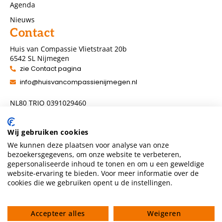
Agenda
Nieuws
Contact
Huis van Compassie Vlietstraat 20b
6542 SL Nijmegen
zie Contact pagina
info@huisvancompassienijmegen.nl
NL80 TRIO 0391029460
ANBI nummer 860954286
Wij gebruiken cookies
We kunnen deze plaatsen voor analyse van onze
Volg ons
bezoekersgegevens, om onze website te verbeteren,
gepersonaliseerde inhoud te tonen en om u een geweldige
website-ervaring te bieden. Voor meer informatie over de
cookies die we gebruiken opent u de instellingen.
Accepteer alles
Weigeren
Privacyverklaring
Algemene voorwaarden
Gedragscode