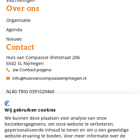
Vluchtelingen
Over ons
Organisatie
Agenda
Nieuws
Contact
Huis van Compassie Vlietstraat 20b
6542 SL Nijmegen
zie Contact pagina
info@huisvancompassienijmegen.nl
NL80 TRIO 0391029460
ANBI nummer 860954286
Wij gebruiken cookies
We kunnen deze plaatsen voor analyse van onze
Volg ons
bezoekersgegevens, om onze website te verbeteren,
gepersonaliseerde inhoud te tonen en om u een geweldige
website-ervaring te bieden. Voor meer informatie over de