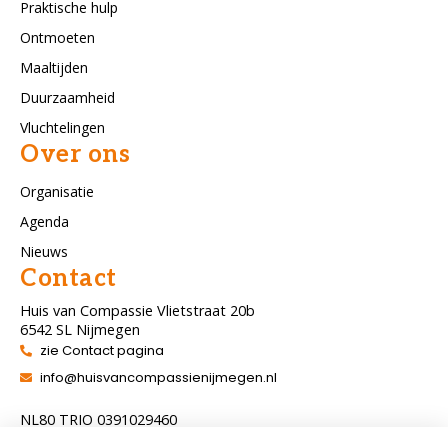
Praktische hulp
Ontmoeten
Maaltijden
Duurzaamheid
Vluchtelingen
Over ons
Organisatie
Agenda
Nieuws
Contact
Huis van Compassie Vlietstraat 20b
6542 SL Nijmegen
zie Contact pagina
info@huisvancompassienijmegen.nl
NL80 TRIO 0391029460
ANBI nummer 860954286