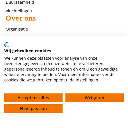
Duurzaamheid
Vluchtelingen
Over ons
Organisatie
Agenda
Nieuws
Wij gebruiken cookies
Contact
We kunnen deze plaatsen voor analyse van onze
Huis van Compassie Vlietstraat 20b
bezoekersgegevens, om onze website te verbeteren,
6542 SL Nijmegen
gepersonaliseerde inhoud te tonen en om u een geweldige
website-ervaring te bieden. Voor meer informatie over de
zie Contact pagina
cookies die we gebruiken opent u de instellingen.
info@huisvancompassienijmegen.nl
NL80 TRIO 0391029460
Accepteer alles
Weigeren
ANBI nummer 860954286
Nee, pas aan
Volg ons