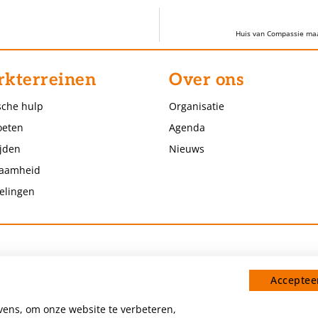
Huis van Compassie maa
kterreinen
Over ons
sche hulp
Organisatie
eten
Agenda
jden
Nieuws
aamheid
elingen
Accepteer
ens, om onze website te verbeteren,