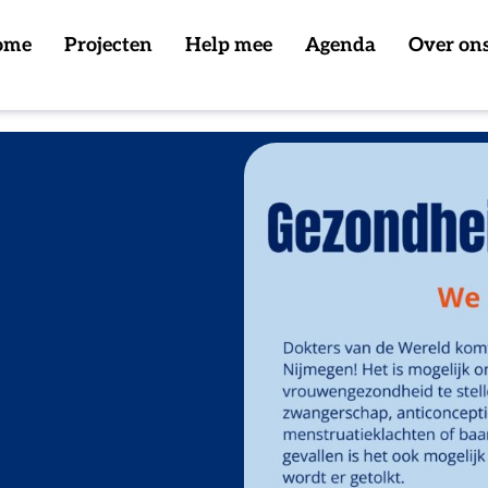
ome
Projecten
Help mee
Agenda
Over on