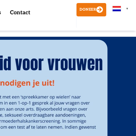
▼
DONEER
s
Contact