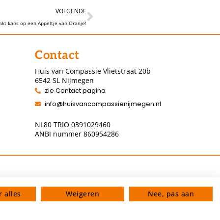
VOLGENDE
kt kans op een Appeltje van Oranje!
Contact
Huis van Compassie Vlietstraat 20b
6542 SL Nijmegen
zie Contact pagina
info@huisvancompassienijmegen.nl
NL80 TRIO 0391029460
ANBI nummer 860954286
 alles
Weigeren
Nee, pas aan