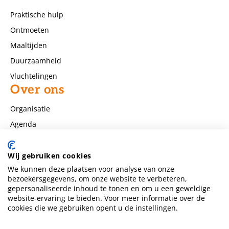
Praktische hulp
Ontmoeten
Maaltijden
Duurzaamheid
Vluchtelingen
Over ons
Organisatie
Agenda
Nieuws
Contact
Wij gebruiken cookies
We kunnen deze plaatsen voor analyse van onze
Huis van Compassie Vlietstraat 20b
bezoekersgegevens, om onze website te verbeteren,
6542 SL Nijmegen
gepersonaliseerde inhoud te tonen en om u een geweldige
zie Contact pagina
website-ervaring te bieden. Voor meer informatie over de
info@huisvancompassienijmegen.nl
cookies die we gebruiken opent u de instellingen.
NL80 TRIO 0391029460