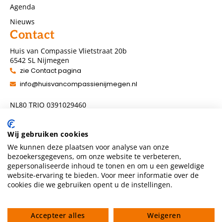
Agenda
Nieuws
Contact
Huis van Compassie Vlietstraat 20b
6542 SL Nijmegen
zie Contact pagina
info@huisvancompassienijmegen.nl
NL80 TRIO 0391029460
ANBI nummer 860954286
Wij gebruiken cookies
We kunnen deze plaatsen voor analyse van onze
Volg ons
bezoekersgegevens, om onze website te verbeteren,
gepersonaliseerde inhoud te tonen en om u een geweldige
website-ervaring te bieden. Voor meer informatie over de
cookies die we gebruiken opent u de instellingen.
Accepteer alles
Weigeren
Privacyverklaring
Algemene voorwaarden
Gedragscode