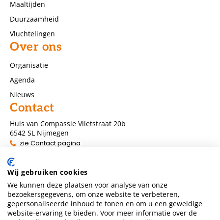
Maaltijden
Duurzaamheid
Vluchtelingen
Over ons
Organisatie
Agenda
Nieuws
Contact
Huis van Compassie Vlietstraat 20b
6542 SL Nijmegen
zie Contact pagina
info@huisvancompassienijmegen.nl
Wij gebruiken cookies
NL80 TRIO 0391029460
We kunnen deze plaatsen voor analyse van onze
ANBI nummer 860954286
bezoekersgegevens, om onze website te verbeteren,
gepersonaliseerde inhoud te tonen en om u een geweldige
website-ervaring te bieden. Voor meer informatie over de