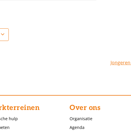
Jongeren
kterreinen
Over ons
sche hulp
Organisatie
eten
Agenda