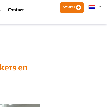
▼
DONEER
s
Contact
kers en