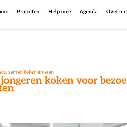
ome
Projecten
Help mee
Agenda
Over on
ers, samen koken en eten
 jongeren koken voor bezoe
ten